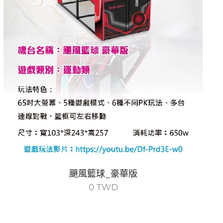
颶風籃球_豪華版
0
TWD