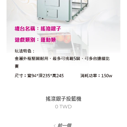
搖滾銀子投籃機
0
TWD
前一個