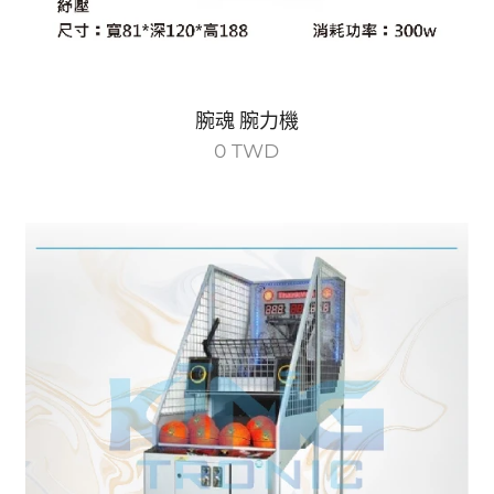
腕魂 腕力機
0
TWD