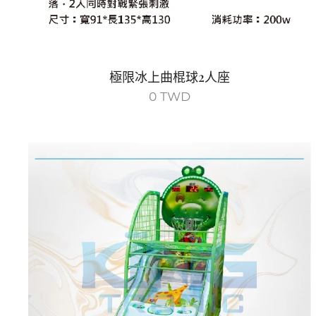
極限冰上曲棍球2人座
0
TWD