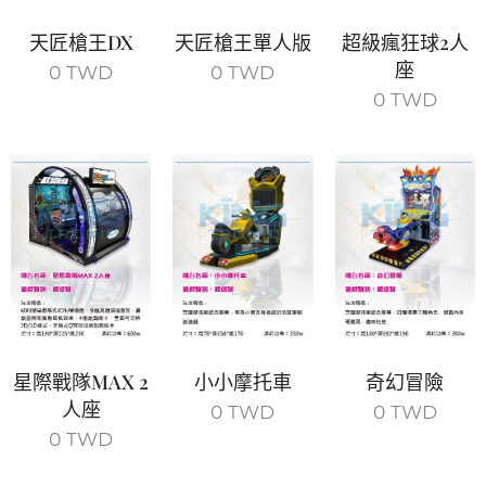
天匠槍王DX
天匠槍王單人版
超級瘋狂球2人
座
0
TWD
0
TWD
0
TWD
星際戰隊MAX 2
小小摩托車
奇幻冒險
人座
0
TWD
0
TWD
0
TWD