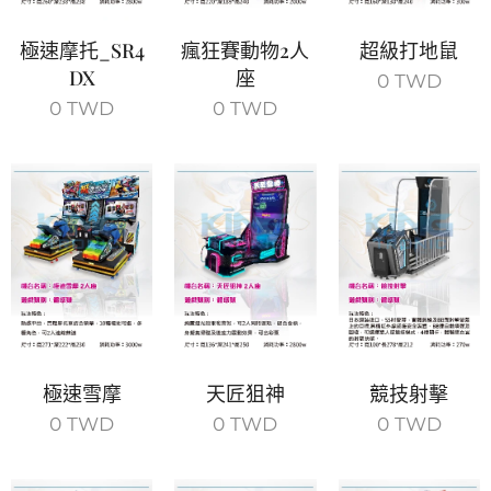
極速摩托_SR4
瘋狂賽動物2人
超級打地鼠
DX
座
0
TWD
0
TWD
0
TWD
極速雪摩
天匠狙神
競技射擊
0
TWD
0
TWD
0
TWD